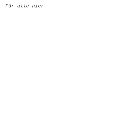
Für alle hier
Für alle hier
Für alle hier
Für alle hier
Für alle hier
Für alle hier
Alle ansehen
Aktuelle Beiträge