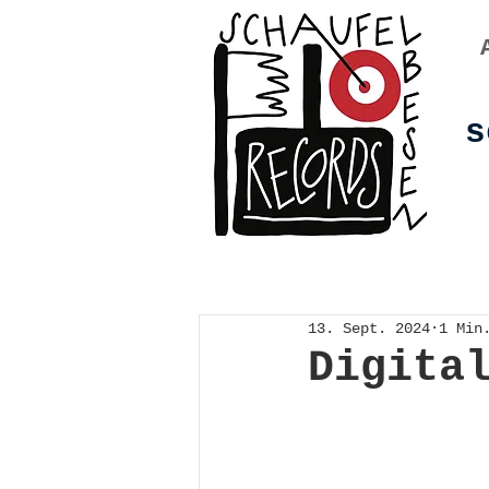
s
13. Sept. 2024
1 Min
Digita