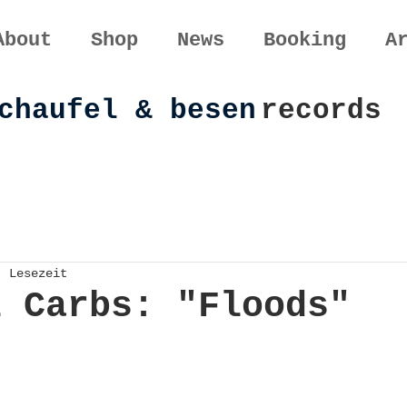
About
Shop
News
Booking
A
chaufel & besen
records
. Lesezeit
l Carbs: "Floods"