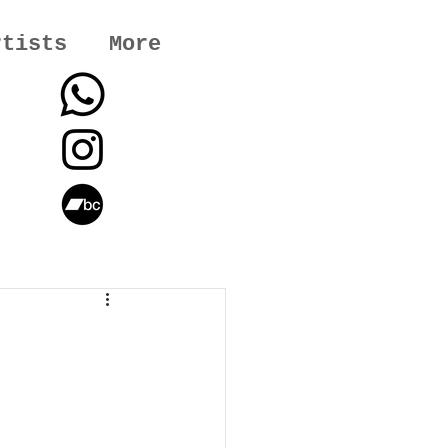
rtists
More