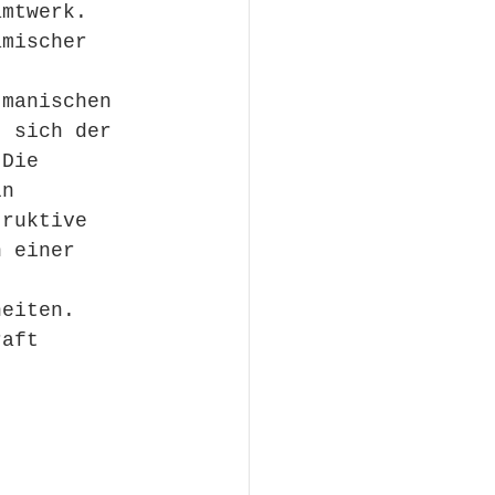
amtwerk. 
amischer 
 manischen 
t sich der 
 Die 
ln 
truktive 
n einer 
heiten. 
raft 