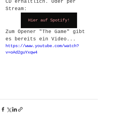
CD erhältlich. Oder per 
Stream:
Hier auf Spotify!
Zum Opener "The Game" gibt 
es bereits ein Video...
https://www.youtube.com/watch?
v=oAd2guYxqw4
Alle ansehen
Aktuelle Beiträge