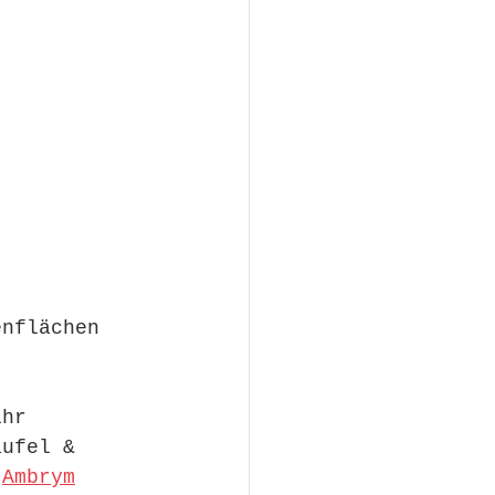
enflächen 
ihr 
aufel & 
 
Ambrym