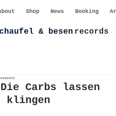
About
Shop
News
Booking
A
chaufel & besen
records
Lesezeit
 Die Carbs lassen
n klingen