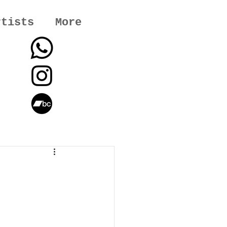
rtists
More