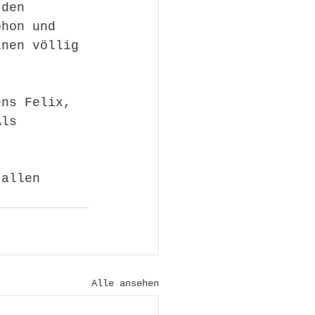
 den 
phon und 
inen völlig 
ens Felix, 
Als 
 allen 
Alle ansehen