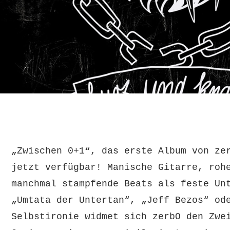
"Zwischen Null un
ZERBO
„Zwischen 0+1“, das erste Album von ze
jetzt verfügbar! Manische Gitarre, roh
manchmal stampfende Beats als feste Un
„Umtata der Untertan“, „Jeff Bezos“ od
Selbstironie widmet sich zerbO den Zwe