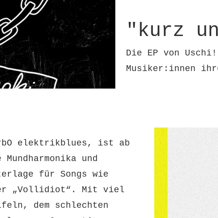
"kurz u
Die EP von Uschi!
Musiker:innen ih
d Eins" von
rbO elektrikblues, ist ab
e Mundharmonika und
terlage für Songs wie
er „Vollidiot“. Mit viel
ifeln, dem schlechten