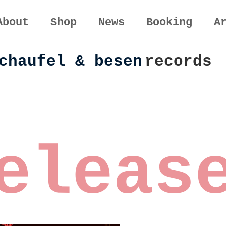
About
Shop
News
Booking
A
chaufel & besen
records
eleas