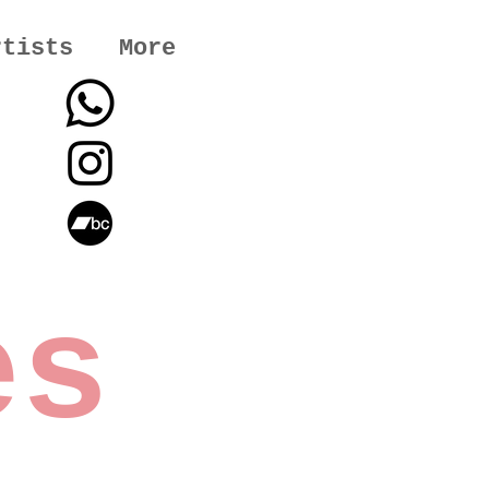
rtists
More
es