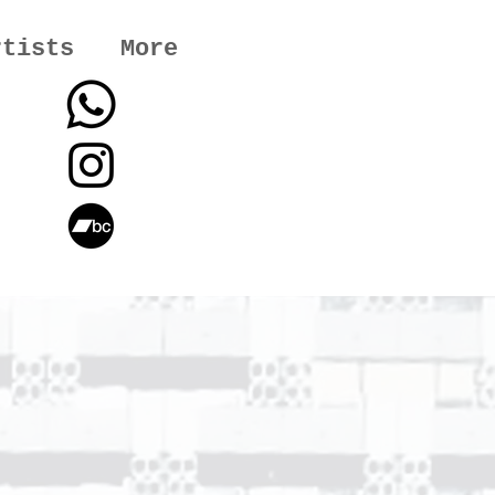
rtists
More