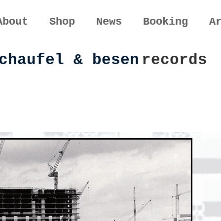
About
Shop
News
Booking
A
chaufel & besen
records